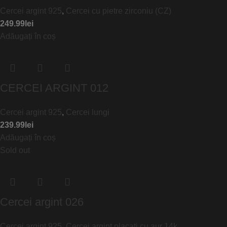
Cercei argint 925
,
Cercei cu pietre zirconiu (CZ)
249.99
lei
Adăugați în coș
CERCEI ARGINT 012
Cercei argint 925
,
Cercei lungi
239.99
lei
Adăugați în coș
Sold out
Cercei argint 026
Cercei argint 925
,
Cercei argint placati cu aur 14k