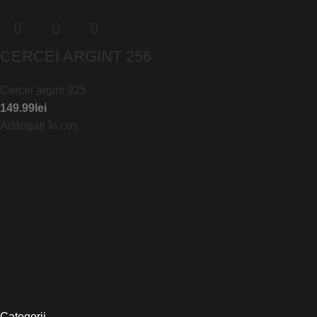
CERCEI ARGINT 256
Cercei argint 925
149.99
lei
Adăugați în coș
Categorii