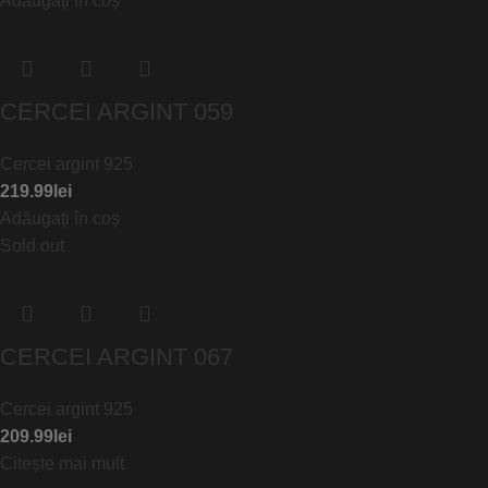
Adăugați în coș
CERCEI ARGINT 059
Cercei argint 925
219.99
lei
Adăugați în coș
Sold out
CERCEI ARGINT 067
Cercei argint 925
209.99
lei
Citește mai mult