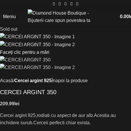
Meniu
0.00
l
Sold out
Faceți clic pentru a mări
Acasă
Cercei argint 925
Înapoi la produse
CERCEI ARGINT 350
209.99
lei
Cercei argint 925,rodiati cu aspect de aur alb.Acestia au
inchidere surub.Cerceii perfecti chiar exista.