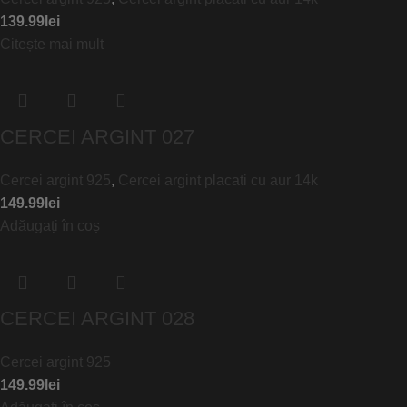
139.99
lei
Citește mai mult
CERCEI ARGINT 027
Cercei argint 925
,
Cercei argint placati cu aur 14k
149.99
lei
Adăugați în coș
CERCEI ARGINT 028
Cercei argint 925
149.99
lei