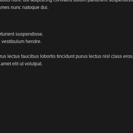
fames nunc natoque dui.
rturient suspendisse.
a vestibulum hendre.
s lectus faucibus lobortis tincidunt purus lectus nisl class ero
met elit ut volutpat.