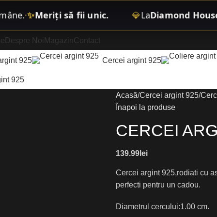
e
.
✨
Meriți să fii unic.
💎
La
Diamond House Bo
•
e
Despre Noi
Magazin
Contact
argint 925
Cercei argint 925
int 925
Acasă
Cercei argint 925
Cerc
Înapoi la produse
CERCEI ARG
139.99
lei
Cercei argint 925,rodiati cu a
perfecti pentru un cadou.
Diametrul cercului:1.00 cm.