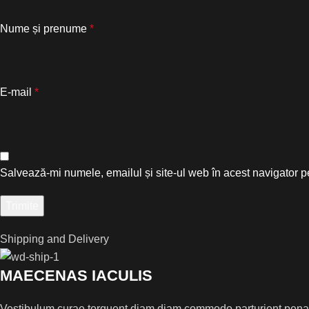
Nume și prenume
*
E-mail
*
Salvează-mi numele, emailul și site-ul web în acest navigator p
Shipping and Delivery
MAECENAS IACULIS
Vestibulum curae torquent diam diam commodo parturient penatib