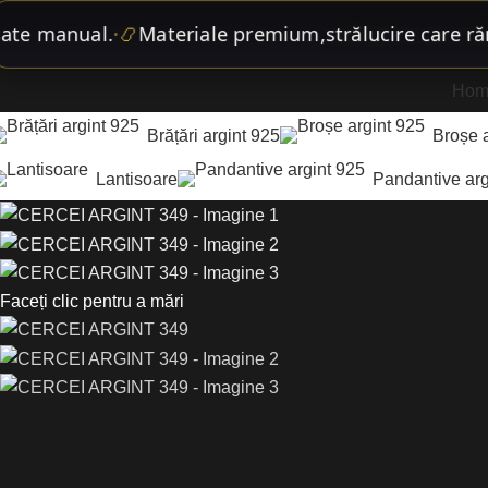
 manual.
📿
Materiale premium,
strălucire care rămân
•
Hom
Brățări argint 925
Broșe 
Lantisoare
Pandantive arg
Faceți clic pentru a mări