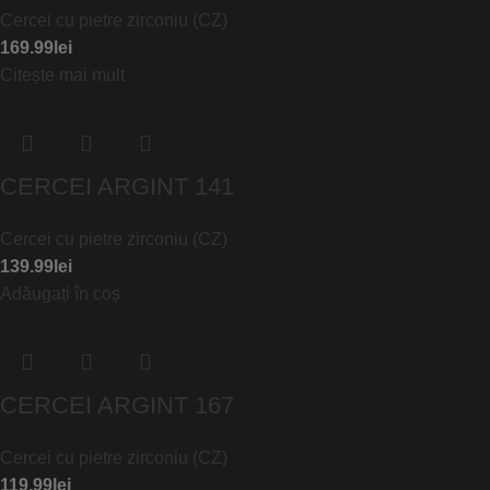
Cercei cu pietre zirconiu (CZ)
169.99
lei
Citește mai mult
CERCEI ARGINT 141
Cercei cu pietre zirconiu (CZ)
139.99
lei
Adăugați în coș
CERCEI ARGINT 167
Cercei cu pietre zirconiu (CZ)
119.99
lei