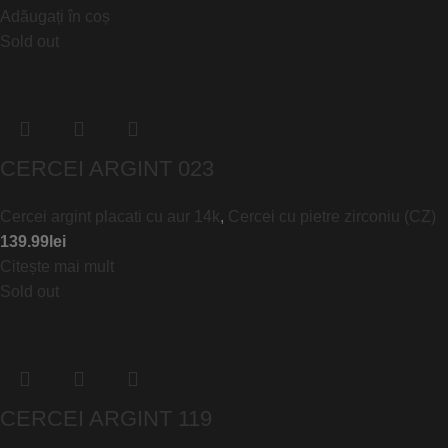
Adăugați în coș
Sold out
CERCEI ARGINT 023
Cercei argint placati cu aur 14k
,
Cercei cu pietre zirconiu (CZ)
139.99
lei
Citește mai mult
Sold out
CERCEI ARGINT 119