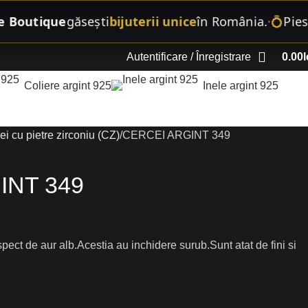
utique
găsești
bijuterii unice
în România.
💍
Piese st
•
Autentificare / Înregistrare
0.00
l
Coliere argint 925
Inele argint 925
ei cu pietre zirconiu (CZ)
CERCEI ARGINT 349
INT 349
spect de aur alb.Acestia au inchidere surub.Sunt atat de fini si