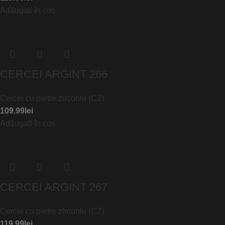
Adăugați în coș
CERCEI ARGINT 266
Cercei cu pietre zirconiu (CZ)
109.99
lei
Adăugați în coș
CERCEI ARGINT 267
Cercei cu pietre zirconiu (CZ)
119.99
lei