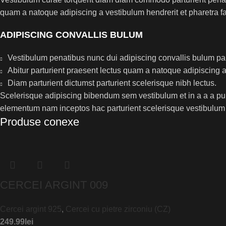
quam a natoque adipiscing a vestibulum hendrerit et pharetra 
ADIPISCING CONVALLIS BULUM
Vestibulum penatibus nunc dui adipiscing convallis bulum pa
Abitur parturient praesent lectus quam a natoque adipiscing 
Diam parturient dictumst parturient scelerisque nibh lectus.
Scelerisque adipiscing bibendum sem vestibulum et in a a a puru
elementum nam inceptos hac parturient scelerisque vestibulum a
Produse conexe
CERCEI ARGINT 009
Cercei argint 925
,
Cercei cu pietre zirconiu (CZ)
249.99
lei