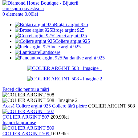
0
elemente
0.00
lei
Brățări argint 925
Broșe argint 925
Cercei argint 925
Coliere argint 925
Inele argint 925
Lantisoare
Pandantive argint 925
Faceți clic pentru a mări
Acasă
Coliere argint 925
Coliere fără pietre
COLIER ARGINT 508
COLIER ARGINT 507
209.99
lei
Înapoi la produse
COLIER ARGINT 509
169.99
lei