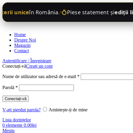
erii unice
în România.
💍
Piese statement și
ediții li
•
Home
Despre Noi
Magazin
Contact
Autentificare / Înregistrare
Conectați-vă
Creați un cont
Necesar
Nume de utilizator sau adresă de e-mail
*
Necesar
Parolă
*
Conectați-vă
V-ați pierdut parola?
Amintește-ți de mine
Lista dorințelor
0
elemente
0.00
lei
Meniu