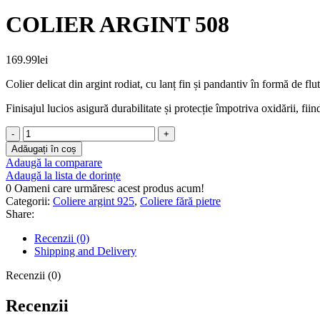
COLIER ARGINT 508
169.99
lei
Colier delicat din argint rodiat, cu lanț fin și pandantiv în formă de flu
Finisajul lucios asigură durabilitate și protecție împotriva oxidării, fii
COLIER
ARGINT
Adăugați în coș
508
Adaugă la comparare
cantitate
Adaugă la lista de dorințe
0
Oameni care urmăresc acest produs acum!
Categorii:
Coliere argint 925
,
Coliere fără pietre
Share:
Recenzii (0)
Shipping and Delivery
Recenzii (0)
Recenzii