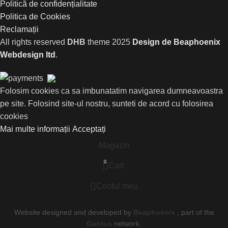
Politică de confidențialitate
Politica de Cookies
Reclamații
All rights reserved
DHB
theme
2025
Design de Beaphoenix
Webdesign ltd
.
Folosim cookies ca sa imbunatatim navigarea dumneavoastra
pe site. Folosind site-ul nostru, sunteti de acord cu folosirea
cookies
Mai multe informații
Acceptați
Magazin
0
Cart
Contul meu
Website designed and developed by
Beaphoenix
,
part of the
Gaotus
network.