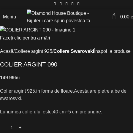
0
Meniu
0.00
le
Faceți clic pentru a mări
Acasă
Coliere argint 925
Coliere Swarovski
Înapoi la produse
COLIER ARGINT 090
149.99
lei
Colier argint 925,in forma de floare.Acesta are pietre albe de
swarosvki.
Lungimea colierului este:40 cm+5 cm prelungire.