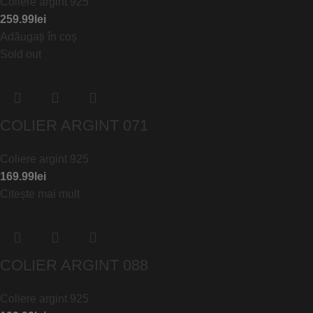
Coliere argint 925
259.99
lei
Adăugați în coș
Sold out
COLIER ARGINT 071
Coliere argint 925
169.99
lei
Citește mai mult
COLIER ARGINT 088
Coliere argint 925