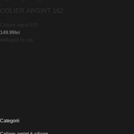
COLIER ARGINT 162
Coliere argint 925
149.99
lei
Adăugați în coș
Categorii
Coliere argint & silicon