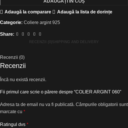
ADĂUGAȚI ÎN COȘ
Adaugă la comparare
Adaugă la lista de dorințe
Categorie:
Coliere argint 925
Share:
RECENZII (0)
SHIPPING AND DELIVERY
Recenzii (0)
Recenzii
Încă nu există recenzii.
Fii primul care scrie o părere despre “COLIER ARGINT 060”
Adresa ta de email nu va fi publicată.
Câmpurile obligatorii sunt
marcate cu
*
Ratingul dvs
*