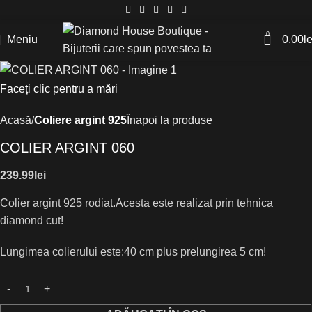
0
Meniu
0.00
le
Faceți clic pentru a mări
Acasă
Coliere argint 925
Înapoi la produse
COLIER ARGINT 060
239.99
lei
Colier argint 925 rodiat.Acesta este realizat prin tehnica
diamond cut!
Lungimea colierului este:40 cm plus prelungirea 5 cm!