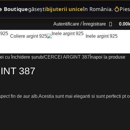
tique
găsești
bijuterii unice
în România.
💍
Piese sta
•
Autentificare / Înregistrare
0.00
l
Coliere argint 925
Inele argint 925
ei cu închidere șurub
CERCEI ARGINT 387
Înapoi la produse
INT 387
pect fin de aur alb.Acestia sunt mai eleganti si sunt perfecti pt o