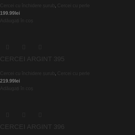
Cercei cu închidere șurub
,
Cercei cu perle
199.99
lei
Adăugați în coș
CERCEI ARGINT 395
Cercei cu închidere șurub
,
Cercei cu perle
219.99
lei
Adăugați în coș
CERCEI ARGINT 396