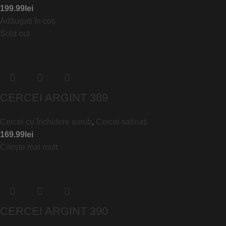
199.99
lei
Adăugați în coș
Sold out
CERCEI ARGINT 389
Cercei cu închidere șurub
,
Cercei satinați
169.99
lei
Citește mai mult
CERCEI ARGINT 390