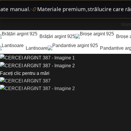
 manual.
📿
Materiale premium,
strălucire care rămân
•
Hom
Brățări argint 925
Broșe 
Lantisoare
Pandantive arg
Faceți clic pentru a mări