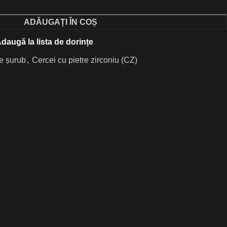
ADĂUGAȚI ÎN COȘ
daugă la lista de dorințe
re șurub
,
Cercei cu pietre zirconiu (CZ)