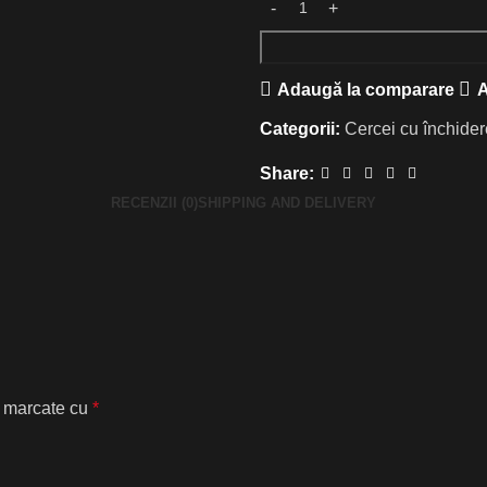
Adaugă la comparare
A
Categorii:
Cercei cu închide
Share:
RECENZII (0)
SHIPPING AND DELIVERY
t marcate cu
*