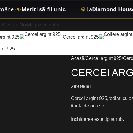
e
.
✨
Meriți să fii unic.
💎
La
Diamond House Bou
•
e
Despre Noi
Magazin
Contact
argint 925
Cercei argint 925
int 925
Acasă
Cercei argint 925
Cerc
CERCEI ARG
299.99
lei
Cercei argint 925,rodiati cu as
tinuta de ocazie.
Inchiderea este tip surub.