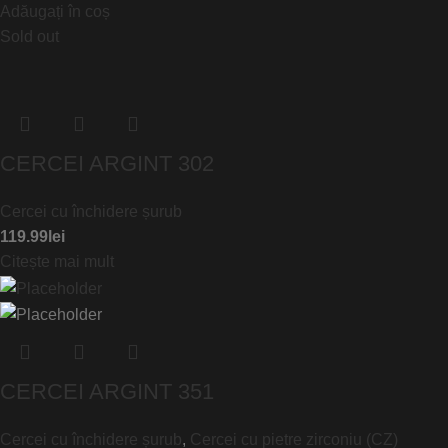
Adăugați în coș
Sold out
CERCEI ARGINT 302
Cercei cu închidere șurub
119.99
lei
Citește mai mult
CERCEI ARGINT 351
Cercei cu închidere șurub
,
Cercei cu pietre zirconiu (CZ)