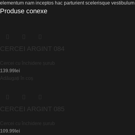
elementum nam inceptos hac parturient scelerisque vestibulum a
Produse conexe
CERCEI ARGINT 084
Cercei cu închidere șurub
139.99
lei
Adăugați în coș
CERCEI ARGINT 085
Cercei cu închidere șurub
109.99
lei