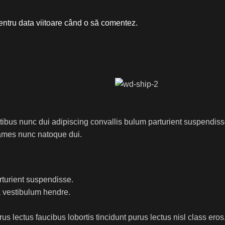
entru data viitoare când o să comentez.
us nunc dui adipiscing convallis bulum parturient suspendisse p
fames nunc natoque dui.
rturient suspendisse.
a vestibulum hendre.
s lectus faucibus lobortis tincidunt purus lectus nisl class ero