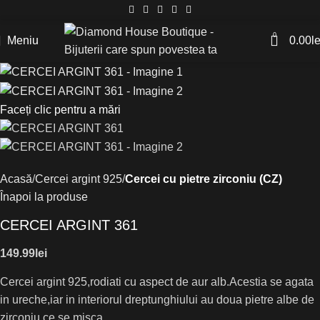
0
Meniu
0.00
le
Faceți clic pentru a mări
Acasă
Cercei argint 925
Cercei cu pietre zirconiu (CZ)
Înapoi la produse
CERCEI ARGINT 361
149.99
lei
Cercei argint 925,rodiati cu aspect de aur alb.Acestia se agata
in ureche,iar in interiorul dreptunghiului au doua pietre albe de
zirconiu,ce se misca.