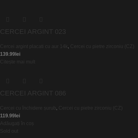
CERCEI ARGINT 023
Cercei argint placati cu aur 14k
,
Cercei cu pietre zirconiu (CZ)
139.99
lei
Citește mai mult
CERCEI ARGINT 086
Cercei cu închidere șurub
,
Cercei cu pietre zirconiu (CZ)
119.99
lei
Adăugați în coș
Sold out