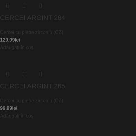
CERCEI ARGINT 264
Cercei cu pietre zirconiu (CZ)
129.99
lei
Adăugați în coș
CERCEI ARGINT 265
Cercei cu pietre zirconiu (CZ)
99.99
lei
Adăugați în coș