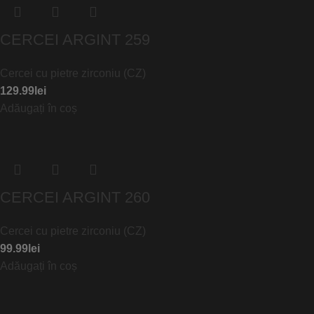
CERCEI ARGINT 259
Cercei cu pietre zirconiu (CZ)
129.99
lei
Adăugați în coș
CERCEI ARGINT 260
Cercei cu pietre zirconiu (CZ)
99.99
lei
Adăugați în coș