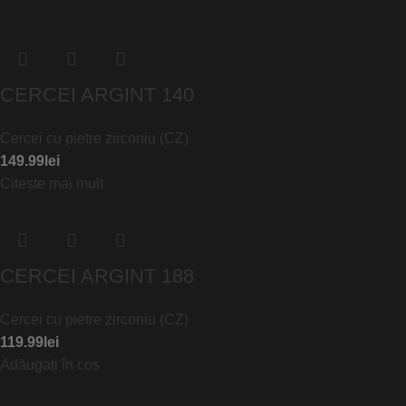
CERCEI ARGINT 140
Cercei cu pietre zirconiu (CZ)
149.99
lei
Citește mai mult
CERCEI ARGINT 188
Cercei cu pietre zirconiu (CZ)
119.99
lei
Adăugați în coș