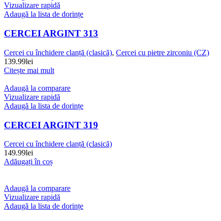
Vizualizare rapidă
Adaugă la lista de dorințe
CERCEI ARGINT 313
Cercei cu închidere clanță (clasică)
,
Cercei cu pietre zirconiu (CZ)
139.99
lei
Citește mai mult
Adaugă la comparare
Vizualizare rapidă
Adaugă la lista de dorințe
CERCEI ARGINT 319
Cercei cu închidere clanță (clasică)
149.99
lei
Adăugați în coș
Adaugă la comparare
Vizualizare rapidă
Adaugă la lista de dorințe