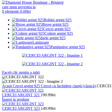
0
elemente
0.00
lei
Brățări argint 925
Broșe argint 925
Cercei argint 925
Coliere argint 925
Inele argint 925
Lantisoare
Pandantive argint 925
Faceți clic pentru a mări
Acasă
Cercei argint 925
Cercei cu închidere clanță (clasică)
CERCEI
CERCEI ARGINT 321
199.99
lei
Înapoi la produse
CERCEI ARGINT 323
149.99
lei