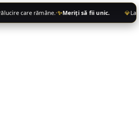
lucire care rămâne
.
✨
Meriți să fii unic.
💎
La
Di
•