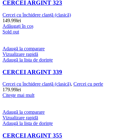
CERCEI ARGINT 323
Cercei cu închidere clanță (clasică)
149.99
lei
Adăugați în coș
Sold out
Adaugă la comparare
Vizualizare rapidă
Adaugă la lista de dorințe
CERCEI ARGINT 339
Cercei cu închidere clanță (clasică)
,
Cercei cu perle
179.99
lei
Citește mai mult
Adaugă la comparare
Vizualizare rapidă
Adaugă la lista de dorințe
CERCEI ARGINT 355