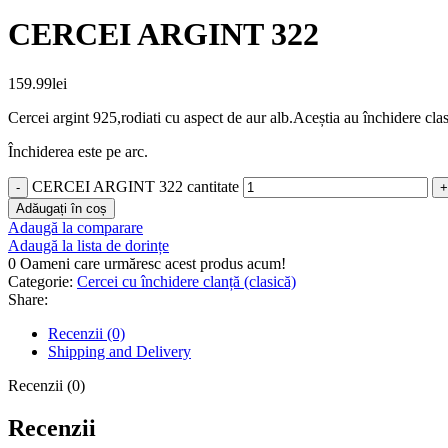
CERCEI ARGINT 322
159.99
lei
Cercei argint 925,rodiati cu aspect de aur alb.Aceștia au închidere cla
Închiderea este pe arc.
CERCEI ARGINT 322 cantitate
Adăugați în coș
Adaugă la comparare
Adaugă la lista de dorințe
0
Oameni care urmăresc acest produs acum!
Categorie:
Cercei cu închidere clanță (clasică)
Share:
Recenzii (0)
Shipping and Delivery
Recenzii (0)
Recenzii