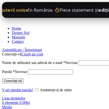
uterii unice
în România.
💍
Piese statement și
ediții 
•
Home
Despre Noi
Magazin
Contact
Autentificare / Înregistrare
Conectați-vă
Creați un cont
Nume de utilizator sau adresă de e-mail
*
Necesar
Parolă
*
Necesar
Conectați-vă
V-ați pierdut parola?
Amintește-ți de mine
Lista dorințelor
0
elemente
0.00
lei
Meniu