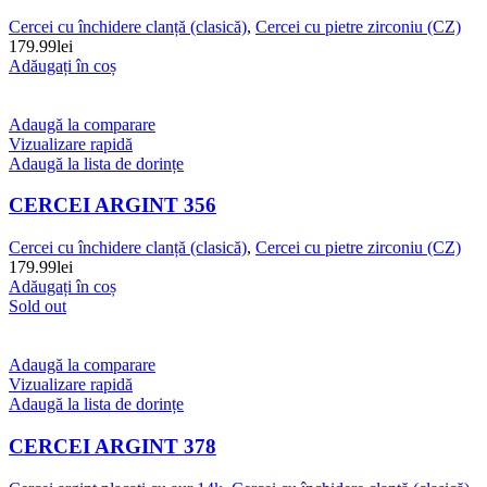
Cercei cu închidere clanță (clasică)
,
Cercei cu pietre zirconiu (CZ)
179.99
lei
Adăugați în coș
Adaugă la comparare
Vizualizare rapidă
Adaugă la lista de dorințe
CERCEI ARGINT 356
Cercei cu închidere clanță (clasică)
,
Cercei cu pietre zirconiu (CZ)
179.99
lei
Adăugați în coș
Sold out
Adaugă la comparare
Vizualizare rapidă
Adaugă la lista de dorințe
CERCEI ARGINT 378