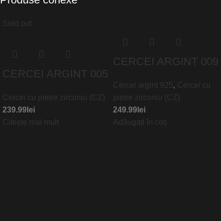
Sold out
CERCEI ARGINT 009
CERCEI ARGINT 005
Cercei argint 925
,
Cercei cu
Cercei cu pietre zirconiu (CZ)
pietre zirconiu (CZ)
239.99
lei
249.99
lei
Citește mai mult
Adăugați în coș