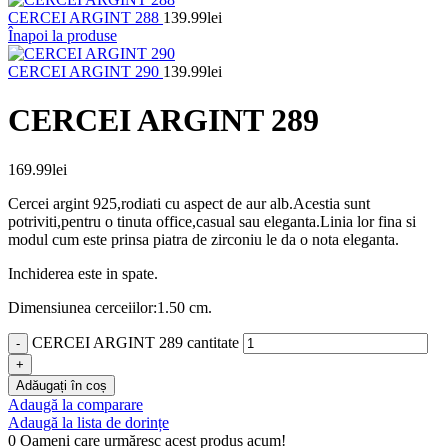
CERCEI ARGINT 288
139.99
lei
Înapoi la produse
CERCEI ARGINT 290
139.99
lei
CERCEI ARGINT 289
169.99
lei
Cercei argint 925,rodiati cu aspect de aur alb.Acestia sunt
potriviti,pentru o tinuta office,casual sau eleganta.Linia lor fina si
modul cum este prinsa piatra de zirconiu le da o nota eleganta.
Inchiderea este in spate.
Dimensiunea cerceiilor:1.50 cm.
CERCEI ARGINT 289 cantitate
Adăugați în coș
Adaugă la comparare
Adaugă la lista de dorințe
0
Oameni care urmăresc acest produs acum!