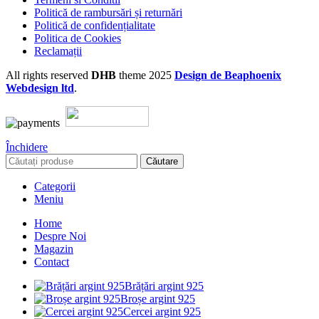
Politică de rambursări și returnări
Politică de confidențialitate
Politica de Cookies
Reclamații
All rights reserved
DHB
theme
2025
Design de Beaphoenix
Webdesign ltd
.
Închidere
Căutare
Categorii
Meniu
Home
Despre Noi
Magazin
Contact
Brățări argint 925
Broșe argint 925
Cercei argint 925