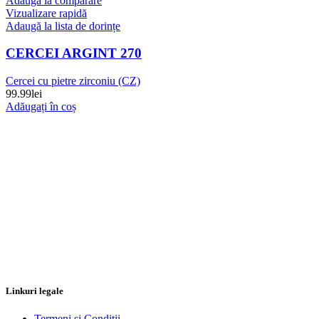
Adaugă la comparare
Vizualizare rapidă
Adaugă la lista de dorințe
CERCEI ARGINT 270
Cercei cu pietre zirconiu (CZ)
99.99
lei
Adăugați în coș
Linkuri legale
Termeni si Conditii