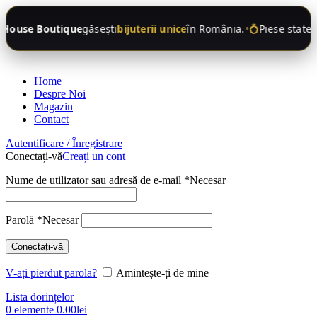
•
House Boutique
găsești
bijuterii unice
în România.
💍
Piese statem
Home
Despre Noi
Magazin
Contact
Autentificare / Înregistrare
Conectați-vă
Creați un cont
Nume de utilizator sau adresă de e-mail
*
Necesar
Parolă
*
Necesar
Conectați-vă
V-ați pierdut parola?
Amintește-ți de mine
Lista dorințelor
0
elemente
0.00
lei