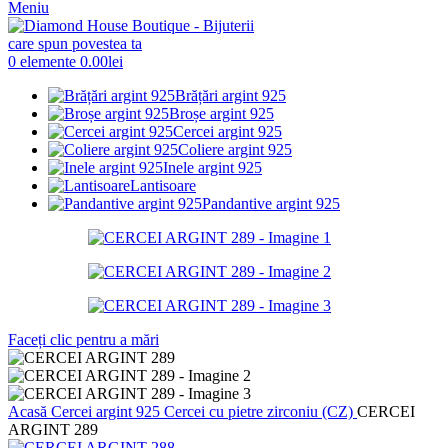
Meniu
0
elemente
0.00
lei
Brățări argint 925
Broșe argint 925
Cercei argint 925
Coliere argint 925
Inele argint 925
Lantisoare
Pandantive argint 925
Faceți clic pentru a mări
Acasă
Cercei argint 925
Cercei cu pietre zirconiu (CZ)
CERCEI
ARGINT 289