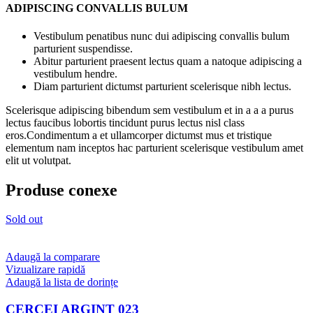
ADIPISCING CONVALLIS BULUM
Vestibulum penatibus nunc dui adipiscing convallis bulum
parturient suspendisse.
Abitur parturient praesent lectus quam a natoque adipiscing a
vestibulum hendre.
Diam parturient dictumst parturient scelerisque nibh lectus.
Scelerisque adipiscing bibendum sem vestibulum et in a a a purus
lectus faucibus lobortis tincidunt purus lectus nisl class
eros.Condimentum a et ullamcorper dictumst mus et tristique
elementum nam inceptos hac parturient scelerisque vestibulum amet
elit ut volutpat.
Produse conexe
Sold out
Adaugă la comparare
Vizualizare rapidă
Adaugă la lista de dorințe
CERCEI ARGINT 023