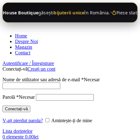
•
 House Boutique
găsești
bijuterii unice
în România.
💍
Piese state
Home
Despre Noi
Magazin
Contact
Autentificare / Înregistrare
Conectați-vă
Creați un cont
Nume de utilizator sau adresă de e-mail
*
Necesar
Parolă
*
Necesar
Conectați-vă
V-ați pierdut parola?
Amintește-ți de mine
Lista dorințelor
0
elemente
0.00
lei