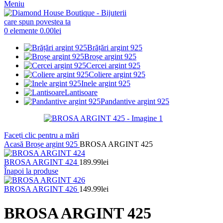
Meniu
0
elemente
0.00
lei
Brățări argint 925
Broșe argint 925
Cercei argint 925
Coliere argint 925
Inele argint 925
Lantisoare
Pandantive argint 925
Faceți clic pentru a mări
Acasă
Broșe argint 925
BROSA ARGINT 425
BROSA ARGINT 424
189.99
lei
Înapoi la produse
BROSA ARGINT 426
149.99
lei
BROSA ARGINT 425