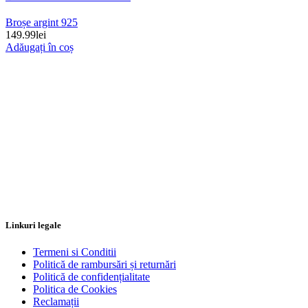
Broșe argint 925
149.99
lei
Adăugați în coș
Linkuri legale
Termeni si Conditii
Politică de rambursări și returnări
Politică de confidențialitate
Politica de Cookies
Reclamații