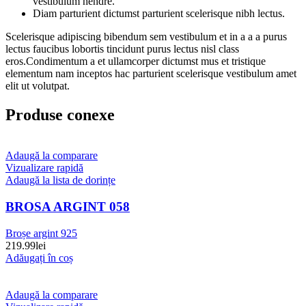
vestibulum hendre.
Diam parturient dictumst parturient scelerisque nibh lectus.
Scelerisque adipiscing bibendum sem vestibulum et in a a a purus
lectus faucibus lobortis tincidunt purus lectus nisl class
eros.Condimentum a et ullamcorper dictumst mus et tristique
elementum nam inceptos hac parturient scelerisque vestibulum amet
elit ut volutpat.
Produse conexe
Adaugă la comparare
Vizualizare rapidă
Adaugă la lista de dorințe
BROSA ARGINT 058
Broșe argint 925
219.99
lei
Adăugați în coș
Adaugă la comparare