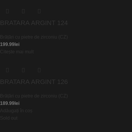
BRATARA ARGINT 124
Brățări cu pietre de zirconiu (CZ)
199.99
lei
Citește mai mult
BRATARA ARGINT 126
Brățări cu pietre de zirconiu (CZ)
189.99
lei
Adăugați în coș
Sold out