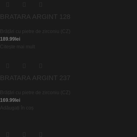
BRATARA ARGINT 128
Brățări cu pietre de zirconiu (CZ)
189.99
lei
Citește mai mult
BRATARA ARGINT 237
Brățări cu pietre de zirconiu (CZ)
169.99
lei
Adăugați în coș