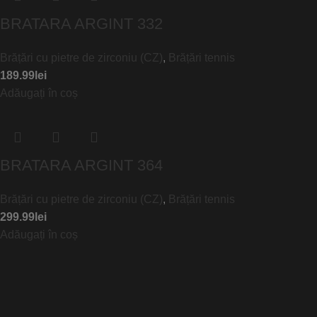
BRATARA ARGINT 332
Brățări cu pietre de zirconiu (CZ)
,
Brățări tennis
189.99
lei
Adăugați în coș
BRATARA ARGINT 364
Brățări cu pietre de zirconiu (CZ)
,
Brățări tennis
299.99
lei
Adăugați în coș