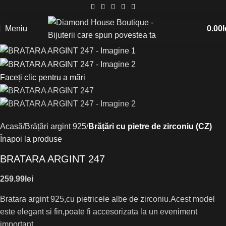
Meniu
0.00
l
Faceți clic pentru a mări
Acasă
Brățări argint 925
Brățări cu pietre de zirconiu (CZ)
Înapoi la produse
BRATARA ARGINT 247
259.99
lei
Bratara argint 925,cu pietricele albe de zirconiu.Acest model
este elegant si fin,poate fi accesorizata la un eveniment
important.