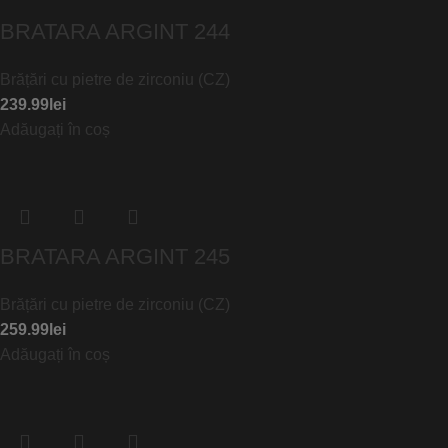
BRATARA ARGINT 244
Brățări cu pietre de zirconiu (CZ)
239.99
lei
Adăugați în coș
BRATARA ARGINT 245
Brățări cu pietre de zirconiu (CZ)
259.99
lei
Adăugați în coș