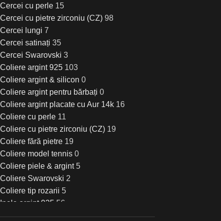
Cercei cu perle
15
Cercei cu pietre zirconiu (CZ)
98
Cercei lungi
7
Cercei satinați
35
Cercei Swarovski
3
Coliere argint 925
103
Coliere argint & silicon
0
Coliere argint pentru bărbați
0
Coliere argint placate cu Aur 14k
16
Coliere cu perle
11
Coliere cu pietre zirconiu (CZ)
19
Coliere fără pietre
19
Coliere model tennis
0
Coliere piele & argint
5
Coliere Swarovski
2
Coliere tip rozarii
5
Inele argint 925
56
Inele cu perle
1