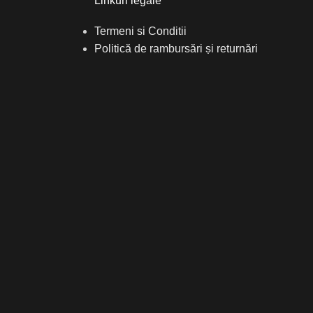
Linkuri legale
Termeni si Conditii
Politică de rambursări și returnări
Politică de confidențialitate
Politica de Cookies
Reclamații
kies