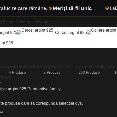
ucire care rămâne
.
✨
Meriți să fii unic.
💎
La
Dia
•
e
Despre Noi
Magazin
Contact
argint 925
Cercei argint 925
int 925
R 14K
BRATARI SATINATE
BROȘE ARGINT 925
CERCEI ARGINT 925
C
4 Produse
7 Produse
253 Produse
1
RGINT
e
ive argint 925
Pandantive family
ite produse care să corespundă selecției dvs.