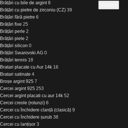
Brățări cu bile de argint
8
Căutare
Brățări cu pietre de zirconiu (CZ)
39
Brățări fără pietre
6
Brățări fixe
25
Brățări perle
2
Brățări piele
2
Brățări silicon
0
Brățări Swarovski AG
0
Brățări tennis
18
Bratari placate cu Aur 14k
16
Bratari satinate
4
Broșe argint 925
7
Cercei argint 925
253
Cercei argint placati cu aur 14k
52
Cercei creole (rotunzi)
6
Cercei cu închidere clanță (clasică)
9
Cercei cu închidere șurub
38
Cercei cu lanțișor
3