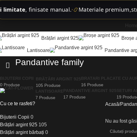
limitate
, finisate manual.
📿
Materiale premium,
străl
•
Hom
Brățări argint 925
Broșe 
Lantisoare
Pandantive arg
Pandantive family
BIJUTERII COPII
BRATARI PLACATE CU AU
BRĂȚĂRI ARGINT 925
0 Produse
16 Produse
105 Produse
PANDANTIVE ARGINT 925
SETURI A
LANTISOARE
17 Produse
19 Produs
7 Produse
Cu ce te rasfeti?
Acasă
Pandant
Bijuterii Copii
0
Nu au fost găs
Brățări argint 925
105
Brățări argint bărbați
0