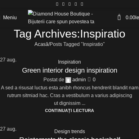
0
Meniu
0.00
le
Tag Archives:Inspiratio
Acasă
Posts Tagged "Inspiratio"
27
aug.
Inspiration
Green interior design inspiration
Postat de
admin
0
A sed a risusat luctus esta anibh rhoncus hendrerit blandit nam
rutrum sitmiad hac. Cras a vestibulum a varius adipiscing
ut dignissim ...
CONTINUAȚI LECTURA
27
aug.
Design trends