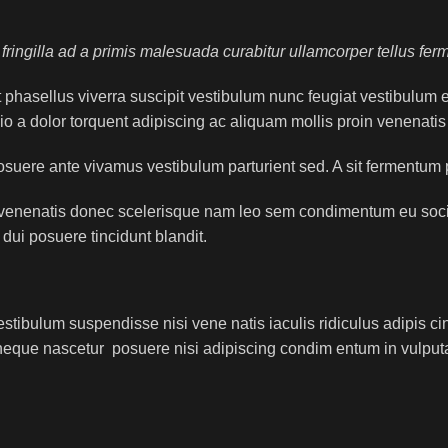
ringilla ad a primis malesuada curabitur ullamcorper tellus fer
phasellus viverra suscipit vestibulum nunc feugiat vestibulum 
dio a dolor torquent adipiscing ac aliquam mollis proin venenati
 posuere ante vivamus vestibulum parturient sed. A sit ferment
s venenatis donec scelerisque nam leo sem condimentum eu soci
ui posuere tincidunt blandit.
stibulum suspendisse nisi vene natis iaculis ridiculus adipis ci
neque nascetur posuere nisi adipiscing condim entum in vulputa