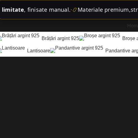
mitate
, finisate manual.
📿
Materiale premium,
strălu
•
Hom
Brățări argint 925
Broșe 
Lantisoare
Pandantive arg