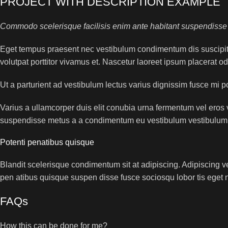
PROJECT WITH DESCRIPTION EXAMPLE
Commodo scelerisque facilisis enim ante habitant suspendisse f
Eget tempus praesent nec vestibulum condimentum dis suscipit 
volutpat porttitor vivamus et. Nascetur laoreet ipsum placerat o
Ut a parturient ad vestibulum lectus varius dignissim fusce mi
Varius a ullamcorper duis elit conubia urna fermentum vel ero
suspendisse metus a a condimentum eu vestibulum vestibulum d
Potenti penatibus quisque
Blandit scelerisque condimentum sit at adipiscing. Adipiscing ve
pen atibus quisque suspen disse fusce sociosqu lobor tis eget 
FAQs
How this can be done for me?