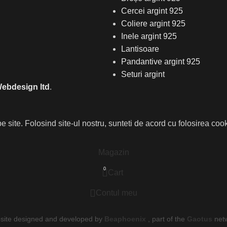
Cercei argint 925
Coliere argint 925
Inele argint 925
Lantisoare
Pandantive argint 925
Seturi argint
ebdesign ltd
.
ite. Folosind site-ul nostru, sunteti de acord cu folosirea coo
Magazin
0
Cart
Contul meu
ite designed and developed by
Beaphoenix
,
part of the
Gaotus
net