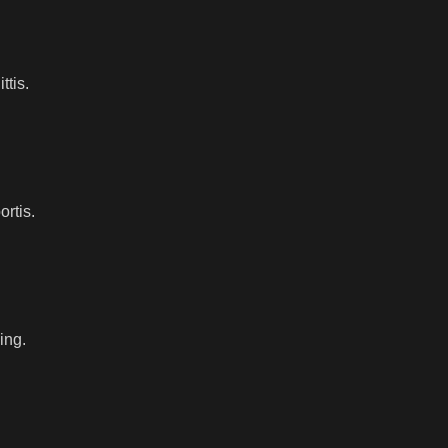
ttis.
ortis.
ing.