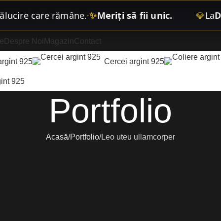
cire care rămâne
.
✨
Meriți să fii unic.
💎
La
Diam
•
e
Despre Noi
Magazin
Contact
argint 925
Cercei argint 925
int 925
Portfolio
Acasă
Portfolio
Leo uteu ullamcorper