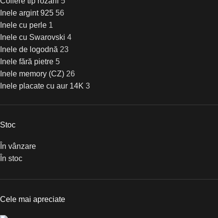
Coliere tip rozarii
5
Inele argint 925
56
Inele cu perle
1
Inele cu Swarovski
4
Inele de logodnă
23
Inele fără pietre
5
Inele memory (CZ)
26
Inele placate cu aur 14K
3
Lantisoare
7
Pandantive argint 925
17
Pandantive animale
0
Stoc
Pandantive cruci
0
În vânzare
Pandantive cu pietre zirconiu
17
În stoc
Pandantive design inimă
0
Pandantive family
0
Pandantive fără pietre
0
Seturi argint
19
Cele mai apreciate