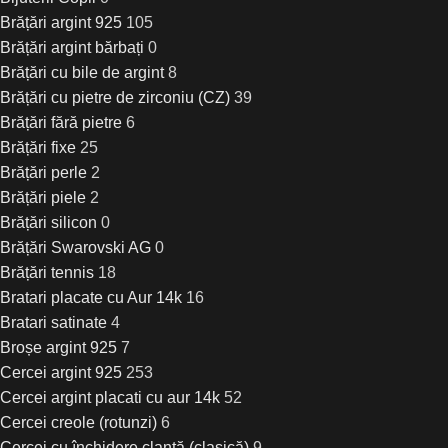
Brățări argint 925
105
Brățări argint bărbați
0
Brățări cu bile de argint
8
Brățări cu pietre de zirconiu (CZ)
39
Brățări fără pietre
6
Brățări fixe
25
Brățări perle
2
Brățări piele
2
Brățări silicon
0
Brățări Swarovski AG
0
Brățări tennis
18
Bratari placate cu Aur 14k
16
Bratari satinate
4
Broșe argint 925
7
Cercei argint 925
253
Cercei argint placati cu aur 14k
52
Cercei creole (rotunzi)
6
Cercei cu închidere clanță (clasică)
9