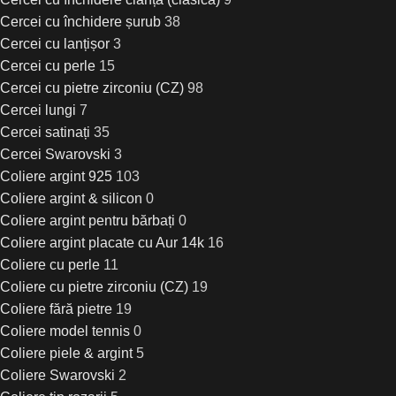
Cercei cu închidere șurub
38
Cercei cu lanțișor
3
Cercei cu perle
15
Cercei cu pietre zirconiu (CZ)
98
Cercei lungi
7
Cercei satinați
35
Cercei Swarovski
3
Coliere argint 925
103
Coliere argint & silicon
0
Coliere argint pentru bărbați
0
Coliere argint placate cu Aur 14k
16
Coliere cu perle
11
Coliere cu pietre zirconiu (CZ)
19
Coliere fără pietre
19
Coliere model tennis
0
Coliere piele & argint
5
Coliere Swarovski
2