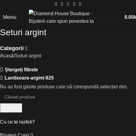
Meniu
0.00
l
Seturi argint
Categorii
Acasă
Seturi argint
Ștergeți filtrele
Lantisoare-argint-925
Nu au fost găsite produse care să corespundă selecției dvs.
Căutare
Cu ce te rasfeti?
Bijuterii Copii
0