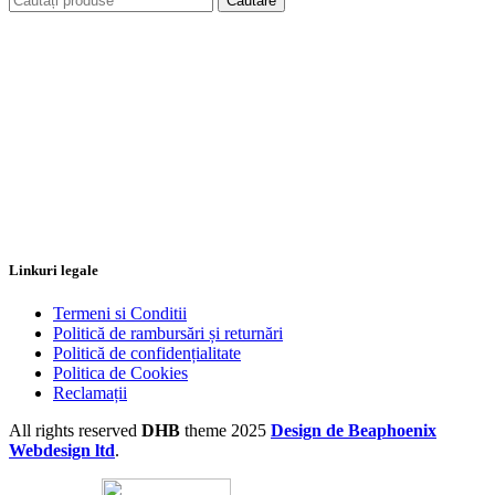
Căutare
Linkuri legale
Termeni si Conditii
Politică de rambursări și returnări
Politică de confidențialitate
Politica de Cookies
Reclamații
All rights reserved
DHB
theme
2025
Design de Beaphoenix
Webdesign ltd
.