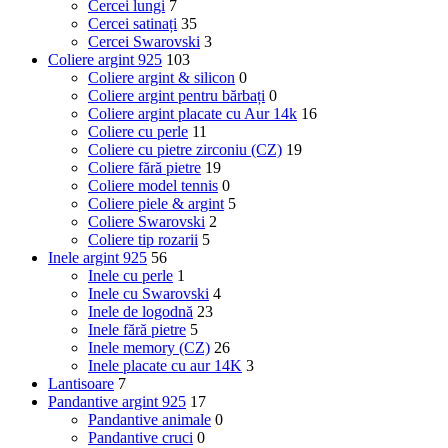
Cercei lungi
7
Cercei satinați
35
Cercei Swarovski
3
Coliere argint 925
103
Coliere argint & silicon
0
Coliere argint pentru bărbați
0
Coliere argint placate cu Aur 14k
16
Coliere cu perle
11
Coliere cu pietre zirconiu (CZ)
19
Coliere fără pietre
19
Coliere model tennis
0
Coliere piele & argint
5
Coliere Swarovski
2
Coliere tip rozarii
5
Inele argint 925
56
Inele cu perle
1
Inele cu Swarovski
4
Inele de logodnă
23
Inele fără pietre
5
Inele memory (CZ)
26
Inele placate cu aur 14K
3
Lantisoare
7
Pandantive argint 925
17
Pandantive animale
0
Pandantive cruci
0