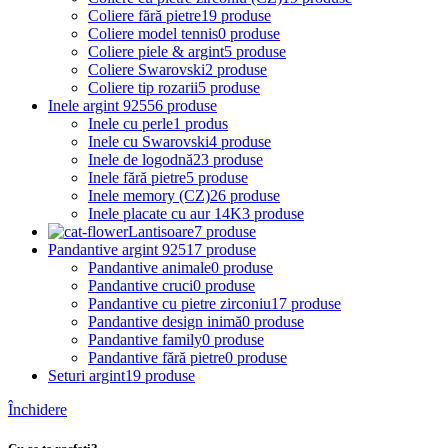
Coliere fără pietre
19 produse
Coliere model tennis
0 produse
Coliere piele & argint
5 produse
Coliere Swarovski
2 produse
Coliere tip rozarii
5 produse
Inele argint 925
56 produse
Inele cu perle
1 produs
Inele cu Swarovski
4 produse
Inele de logodnă
23 produse
Inele fără pietre
5 produse
Inele memory (CZ)
26 produse
Inele placate cu aur 14K
3 produse
Lantisoare
7 produse
Pandantive argint 925
17 produse
Pandantive animale
0 produse
Pandantive cruci
0 produse
Pandantive cu pietre zirconiu
17 produse
Pandantive design inimă
0 produse
Pandantive family
0 produse
Pandantive fără pietre
0 produse
Seturi argint
19 produse
Închidere