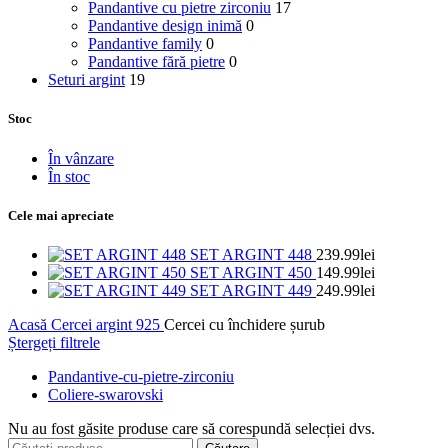
Pandantive cu pietre zirconiu
17
Pandantive design inimă
0
Pandantive family
0
Pandantive fără pietre
0
Seturi argint
19
Stoc
În vânzare
În stoc
Cele mai apreciate
SET ARGINT 448
239.99
lei
SET ARGINT 450
149.99
lei
SET ARGINT 449
249.99
lei
Acasă
Cercei argint 925
Cercei cu închidere șurub
Ștergeți filtrele
Pandantive-cu-pietre-zirconiu
Coliere-swarovski
Nu au fost găsite produse care să corespundă selecției dvs.