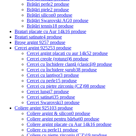
Brățări perle
2 produse
Brățări piele
2 produse
Brățări silicon
0 produse
Brățări Swarovski AG
0 produse
Brățări tennis
18 produse
Bratari placate cu Aur 14k
16 produse
Bratari satinate
4 produse
Broșe argint 925
7 produse
Cercei argint 925
253 produse
Cercei argint placati cu aur 14k
52 produse
Cercei creole (rotunzi)
6 produse
Cercei cu închidere clanță (clasică)
9 produse
Cercei cu închidere șurub
38 produse
Cercei cu lanțișor
3 produse
Cercei cu perle
15 produse
Cercei cu pietre zirconiu (CZ)
98 produse
Cercei lungi
7 produse
Cercei satinați
35 produse
Cercei Swarovski
3 produse
Coliere argint 925
103 produse
Coliere argint & silicon
0 produse
Coliere argint pentru bărbați
0 produse
Coliere argint placate cu Aur 14k
16 produse
Coliere cu perle
11 produse
Coliere cu pietre zirconiu (CZ)
19 produse