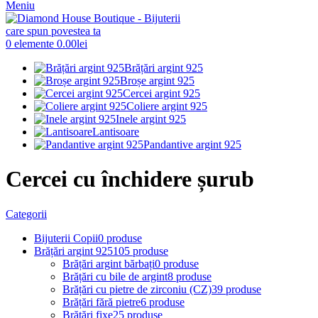
Meniu
0
elemente
0.00
lei
Brățări argint 925
Broșe argint 925
Cercei argint 925
Coliere argint 925
Inele argint 925
Lantisoare
Pandantive argint 925
Cercei cu închidere șurub
Categorii
Bijuterii Copii
0 produse
Brățări argint 925
105 produse
Brățări argint bărbați
0 produse
Brățări cu bile de argint
8 produse
Brățări cu pietre de zirconiu (CZ)
39 produse
Brățări fără pietre
6 produse
Brățări fixe
25 produse