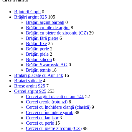
Cu ce te rasfeti?
Bijuterii Copii
0
Brățări argint 925
105
Brățări argint bărbați
0
Brățări cu bile de argint
8
Brățări cu pietre de zirconiu (CZ)
39
Brățări fără pietre
6
Brățări fixe
25
Brățări perle
2
Brățări piele
2
Brățări silicon
0
Brățări Swarovski AG
0
Brățări tennis
18
Bratari placate cu Aur 14k
16
Bratari satinate
4
Broșe argint 925
7
Cercei argint 925
253
Cercei argint placati cu aur 14k
52
Cercei creole (rotunzi)
6
Cercei cu închidere clanță (clasică)
9
Cercei cu închidere șurub
38
Cercei cu lanțișor
3
Cercei cu perle
15
Cercei cu pietre zirconiu (CZ)
98