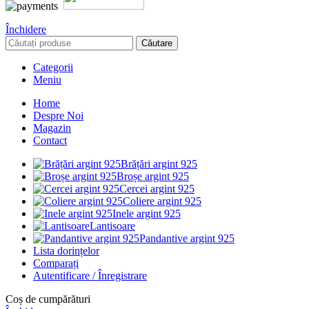
Închidere
Căutare
Categorii
Meniu
Home
Despre Noi
Magazin
Contact
Brățări argint 925
Broșe argint 925
Cercei argint 925
Coliere argint 925
Inele argint 925
Lantisoare
Pandantive argint 925
Lista dorințelor
Comparați
Autentificare / Înregistrare
Coș de cumpărături