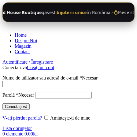
•
nd House Boutique
găsești
bijuterii unice
în România.
💍
Piese sta
Home
Despre Noi
Magazin
Contact
Autentificare / Înregistrare
Conectați-vă
Creați un cont
Nume de utilizator sau adresă de e-mail
*
Necesar
Parolă
*
Necesar
Conectați-vă
V-ați pierdut parola?
Amintește-ți de mine
Lista dorințelor
0
elemente
0.00
lei