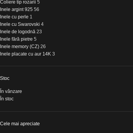
Coliere tip rozarii
5
Inele argint 925
56
Inele cu perle
1
Inele cu Swarovski
4
Inele de logodnă
23
Inele fără pietre
5
Inele memory (CZ)
26
Inele placate cu aur 14K
3
Lantisoare
7
Pandantive argint 925
17
Pandantive animale
0
Stoc
Pandantive cruci
0
Pandantive cu pietre zirconiu
17
În vânzare
Pandantive design inimă
0
În stoc
Pandantive family
0
Pandantive fără pietre
0
Seturi argint
19
Cele mai apreciate