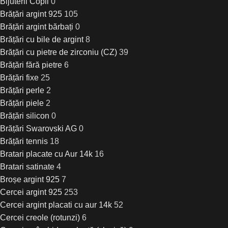
Bijuterii Copii
0
Brățări argint 925
105
Brățări argint bărbați
0
Brățări cu bile de argint
8
Brățări cu pietre de zirconiu (CZ)
39
Brățări fără pietre
6
Brățări fixe
25
Brățări perle
2
Brățări piele
2
Brățări silicon
0
Brățări Swarovski AG
0
Brățări tennis
18
Bratari placate cu Aur 14k
16
Bratari satinate
4
Broșe argint 925
7
Cercei argint 925
253
Cercei argint placati cu aur 14k
52
Cercei creole (rotunzi)
6