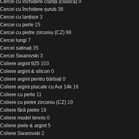
Cercei cu închidere clanță (clasică)
9
Cercei cu închidere șurub
38
Cercei cu lanțișor
3
Cercei cu perle
15
Cercei cu pietre zirconiu (CZ)
98
Cercei lungi
7
Cercei satinați
35
Cercei Swarovski
3
Coliere argint 925
103
Coliere argint & silicon
0
Coliere argint pentru bărbați
0
Coliere argint placate cu Aur 14k
16
Coliere cu perle
11
Coliere cu pietre zirconiu (CZ)
19
Coliere fără pietre
19
Coliere model tennis
0
Coliere piele & argint
5
Coliere Swarovski
2