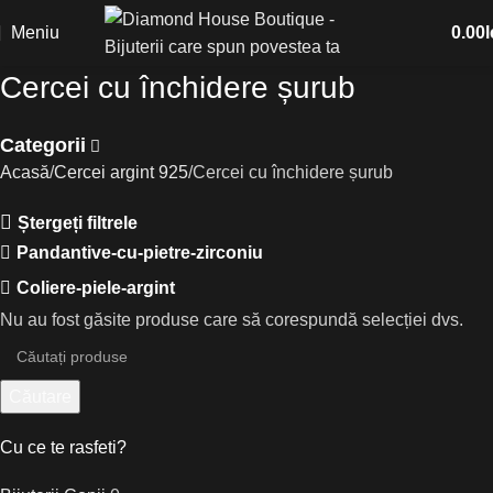
Meniu
0.00
l
Cercei cu închidere șurub
Categorii
Acasă
Cercei argint 925
Cercei cu închidere șurub
Ștergeți filtrele
Pandantive-cu-pietre-zirconiu
Coliere-piele-argint
Nu au fost găsite produse care să corespundă selecției dvs.
Căutare
Cu ce te rasfeti?